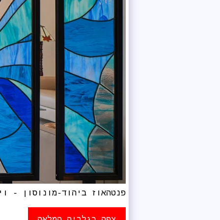
פנטהאוז ביהוד-מונוסון - וי
צפה בגלריה המלאה