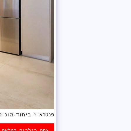
פנטהאוז ביהוד-מונוס
צפה בגלריה המלאה