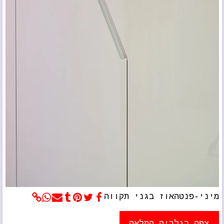
מיני-פנטהאוז בגני תקווה
צפה בגלריה המלאה